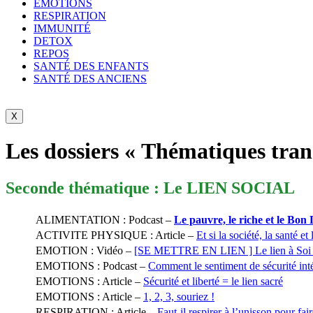
ÉMOTIONS
RESPIRATION
IMMUNITÉ
DETOX
REPOS
SANTÉ DES ENFANTS
SANTÉ DES ANCIENS
X
Les dossiers « Thématiques tran
Seconde thématique : Le LIEN SOCIAL
ALIMENTATION : Podcast –
Le pauvre, le riche et le Bon
ACTIVITE PHYSIQUE : Article –
Et si la société, la santé et
EMOTION : Vidéo –
[SE METTRE EN LIEN ] Le lien à Soi
EMOTIONS : Podcast –
Comment le sentiment de sécurité inté
EMOTIONS : Article –
Sécurité et liberté = le lien sacré
EMOTIONS : Article –
1, 2, 3, souriez !
RESPIRATION : Article –
Faut-il respirer à l’unisson pour fair