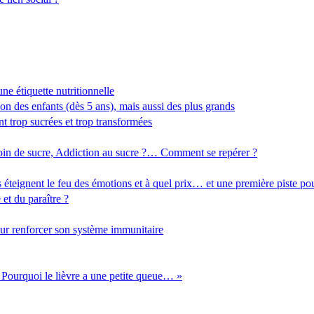
une étiquette nutritionnelle
ion des enfants (dès 5 ans), mais aussi des plus grands
nt trop sucrées et trop transformées
soin de sucre, Addiction au sucre ?… Comment se repérer ?
teignent le feu des émotions et à quel prix… et une première piste pou
 et du paraître ?
ur renforcer son système immunitaire
 Pourquoi le lièvre a une petite queue… »