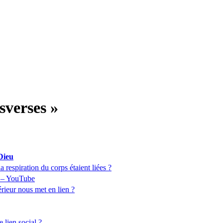
sverses »
 Dieu
 la respiration du corps étaient liées ?
 – YouTube
rieur nous met en lien ?
e lien social ?