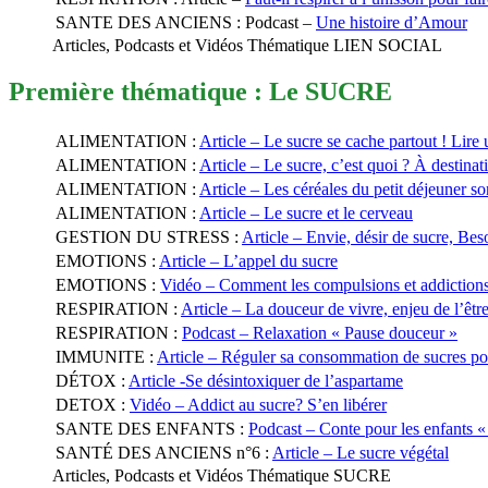
SANTE DES ANCIENS : Podcast –
Une histoire d’Amour
Articles, Podcasts et Vidéos Thématique LIEN SOCIAL
Première thématique : Le SUCRE
ALIMENTATION :
Article – Le sucre se cache partout ! Lire 
ALIMENTATION :
Article – Le sucre, c’est quoi ? À destinat
ALIMENTATION :
Article – Les céréales du petit déjeuner so
ALIMENTATION :
Article – Le sucre et le cerveau
GESTION DU STRESS :
Article – Envie, désir de sucre, Be
EMOTIONS :
Article – L’appel du sucre
EMOTIONS :
Vidéo – Comment les compulsions et addictions é
RESPIRATION :
Article – La douceur de vivre, enjeu de l’être
RESPIRATION :
Podcast – Relaxation « Pause douceur »
IMMUNITE :
Article – Réguler sa consommation de sucres po
DÉTOX :
Article -Se désintoxiquer de l’aspartame
DETOX :
Vidéo – Addict au sucre? S’en libérer
SANTE DES ENFANTS :
Podcast – Conte pour les enfants «
SANTÉ DES ANCIENS n°6 :
Article – Le sucre végétal
Articles, Podcasts et Vidéos Thématique SUCRE