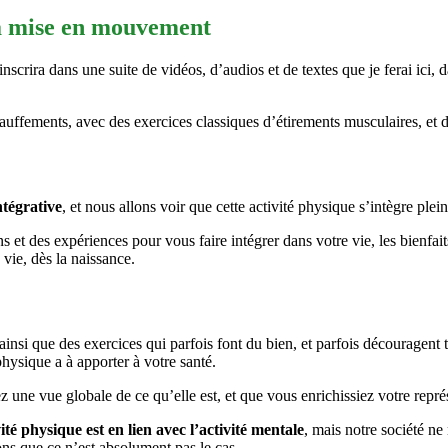
la mise en mouvement
nscrira dans une suite de vidéos, d’audios et de textes que je ferai ici, 
uffements, avec des exercices classiques d’étirements musculaires, et de 
ntégrative
, et nous allons voir que cette activité physique s’intègre ple
ns et des expériences pour vous faire intégrer dans votre vie, les bienfait
a vie, dès la naissance.
 ainsi que des exercices qui parfois font du bien, et parfois découragent
 physique a à apporter à votre santé.
z une vue globale de ce qu’elle est, et que vous enrichissiez votre repré
vité physique est en lien avec l’activité mentale
, mais notre société ne
ns que ce n’est absolument pas le cas.