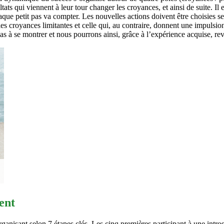
ultats qui viennent à leur tour changer les croyances, et ainsi de suite. I
 petit pas va compter. Les nouvelles actions doivent être choisies selon
les croyances limitantes et celle qui, au contraire, donnent une impuls
pas à se montrer et nous pourrons ainsi, grâce à l’expérience acquise, re
ent
anisant selon 7 étapes clés. Les cinq premières participant à une intro