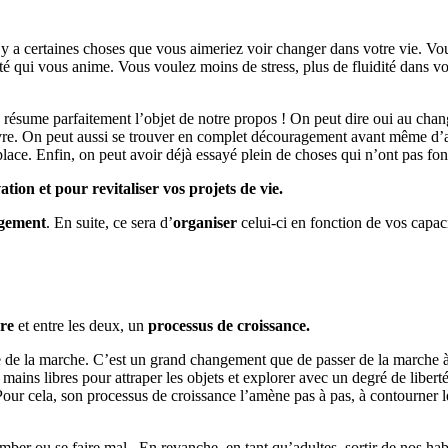
il y a certaines choses que vous aimeriez voir changer dans votre vie. Vo
lité qui vous anime. Vous voulez moins de stress, plus de fluidité dans vo
a résume parfaitement l’objet de notre propos ! On peut dire oui au cha
 œuvre. On peut aussi se trouver en complet découragement avant même d
lace. Enfin, on peut avoir déjà essayé plein de choses qui n’ont pas fon
tion et pour revitaliser vos projets de vie.
ngement
. En suite, ce sera d’
organiser
celui-ci en fonction de vos capaci
dre
et entre les deux, un
processus de croissance.
e de la marche. C’est un grand changement que de passer de la marche à q
mains libres pour attraper les objets et explorer avec un degré de liberté 
». Pour cela, son processus de croissance l’amène pas à pas, à contourne
mber ou se faire mal. En revanche, en tant qu’adultes, sortir de nos habi