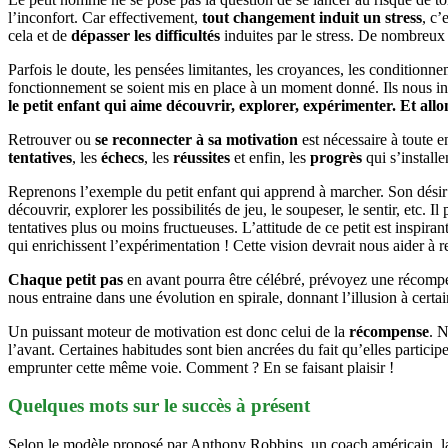
l’inconfort. Car effectivement,
tout changement induit un stress
, c’
cela et de
dépasser les difficultés
induites par le stress. De nombreux
Parfois le doute, les pensées limitantes, les croyances, les conditionn
fonctionnement se soient mis en place à un moment donné. Ils nous ind
le petit enfant qui aime découvrir, explorer, expérimenter. Et 
Retrouver ou
se reconnecter à sa motivation
est nécessaire à toute 
tentatives
, les
échecs
, les
réussites
et enfin, les
progrès
qui s’install
Reprenons l’exemple du petit enfant qui apprend à marcher. Son désir est
découvrir, explorer les possibilités de jeu, le soupeser, le sentir, etc. I
tentatives plus ou moins fructueuses. L’attitude de ce petit est inspira
qui enrichissent l’expérimentation ! Cette vision devrait nous aider à 
Chaque petit pas
en avant pourra être célébré, prévoyez une récompen
nous entraine dans une évolution en spirale, donnant l’illusion à cert
Un puissant moteur de motivation est donc celui de la
récompense
. N
l’avant. Certaines habitudes sont bien ancrées du fait qu’elles partic
emprunter cette même voie. Comment ? En se faisant plaisir !
Quelques mots sur le
succès
à présent
Selon le modèle proposé par Anthony Robbins, un coach américain, la dy