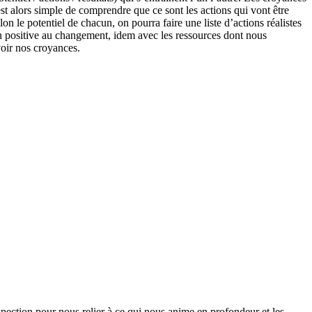
l est alors simple de comprendre que ce sont les actions qui vont être
 le potentiel de chacun, on pourra faire une liste d’actions réalistes
ion positive au changement, idem avec les ressources dont nous
voir nos croyances.
spection pour nous relier à ce qui nous anime en profondeur et les