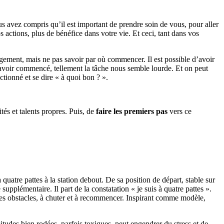
us avez compris qu’il est important de prendre soin de vous, pour aller
s actions, plus de bénéfice dans votre vie. Et ceci, tant dans vos
ngement, mais ne pas savoir par où commencer. Il est possible d’avoir
’avoir commencé, tellement la tâche nous semble lourde. Et on peut
ctionné et se dire « à quoi bon ? ».
tés et talents propres. Puis, de
faire les premiers pas
vers ce
uatre pattes à la station debout. De sa position de départ, stable sur
supplémentaire. Il part de la constatation « je suis à quatre pattes ».
r les obstacles, à chuter et à recommencer. Inspirant comme modèle,
tudes bien rodées, parfois toxiques, peut engendrer du stress et de