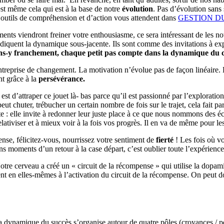
est même cela qui est à la base de notre
évolution
. Pas d’évolution sans
 outils de compréhension et d’action vous attendent dans
GESTION D
ements viendront freiner votre enthousiasme, ce sera intéressant de les n
iquent la dynamique sous-jacente. Ils sont comme des invitations à expl
allons-y franchement, chaque petit pas compte dans la dynamique d
entreprise de changement. La motivation n’évolue pas de façon linéaire. 
ent grâce à la
persévérance.
 d’attraper ce jouet là- bas parce qu’il est passionné par l’exploration d
l peut chuter, trébucher un certain nombre de fois sur le trajet, cela fait 
nte : elle invite à redonner leur juste place à ce que nous nommons des é
relativiser et à mieux voir à la fois vos progrès. Il en va de même pour
se, félicitez-vous, nourrissez votre sentiment de
fierté
! Les fois où v
ains moments d’un retour à la case départ, c’est oublier toute l’expérie
otre cerveau a créé un « circuit de la récompense » qui utilise la dopami
ipent en elles-mêmes à l’activation du circuit de la récompense. On peut 
namique du succès s’organise autour de quatre pôles (croyances / potent