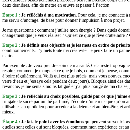
deux dernières, afin de mettre en œuvre et passer à l’action.
Étape 1 :
Je réfléchis à ma motivation
. Pour cela, je me connecte à
me servir d’ancrage, de base pour donner l’impulsion à mon projet.
Je me questionne : comment j’utilise mon énergie ? Dans quels domaines 
changement que je veux réaliser ? Qu’est-ce que je rêve d’atteindre ? 
Étape 2 :
Je définis mes objectifs et je les mets en ordre de priorit
conditionnements. J’y mets toute ma créativité. Je peux faire un panneau
clarté.
Par exemple : Je veux prendre soin de ma santé. Cela reste trop vague.
respire, comment je mange et ce que je bois, comment je pense, comment 
à boire régulièrement. Voilà qui est plus précis, mais vous pouvez enco
verre d’eau et j’essaye cela pendant deux jours). Bloquez ainsi des date
revanche, je me sentais moins fatigué et j’ai plus bougé de ma chaise, j
Étape 3 :
Je réfléchis au choix possibles, guidé par ce que j’aime
e
fringale de sucré par un thé parfumé, l’écoute d’une musique qu’on aime
utilisables au quotidien pour accéder à la détente et au bien-être, et 
mieux.
Étape 4 :
Je fais le point avec les émotions
qui peuvent survenir lors
quelles sont celles qui sont bloquées, comment mon expérience est a