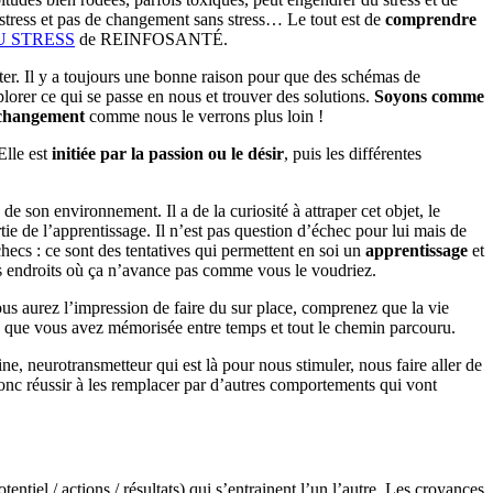
 stress et pas de changement sans stress… Le tout est de
comprendre
U STRESS
de REINFOSANTÉ.
oter. Il y a toujours une bonne raison pour que des schémas de
orer ce qui se passe en nous et trouver des solutions.
Soyons comme
u changement
comme nous le verrons plus loin !
Elle est
initiée par la passion ou le désir
, puis les différentes
e son environnement. Il a de la curiosité à attraper cet objet, le
partie de l’apprentissage. Il n’est pas question d’échec pour lui mais de
checs : ce sont des tentatives qui permettent en soi un
apprentissage
et
 les endroits où ça n’avance pas comme vous le voudriez.
ous aurez l’impression de faire du sur place, comprenez que la vie
nce que vous avez mémorisée entre temps et tout le chemin parcouru.
ne, neurotransmetteur qui est là pour nous stimuler, nous faire aller de
donc réussir à les remplacer par d’autres comportements qui vont
iel / actions / résultats) qui s’entrainent l’un l’autre. Les croyances