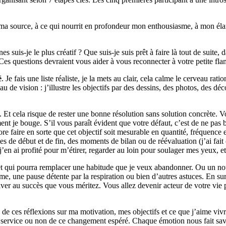
 ma source, à ce qui nourrit en profondeur mon enthousiasme, à mon él
suis-je le plus créatif ? Que suis-je suis prêt à faire là tout de suite, 
Ces questions devraient vous aider à vous reconnecter à votre petite fl
é
. Je fais une liste réaliste, je la mets au clair, cela calme le cerveau ra
 de vision : j’illustre les objectifs par des dessins, des photos, des dé
 Et cela risque de rester une bonne résolution sans solution concrète. Vo
je bouge. S’il vous paraît évident que votre défaut, c’est de ne pas boir
re faire en sorte que cet objectif soit mesurable en quantité, fréquence
s de début et de fin, des moments de bilan ou de réévaluation (j’ai fait c
’en ai profité pour m’étirer, regarder au loin pour soulager mes yeux, et
t qui pourra remplacer une habitude que je veux abandonner. Ou un nouv
, une pause détente par la respiration ou bien d’autres astuces. En surfa
arriver au succès que vous méritez. Vous allez devenir acteur de votre vi
 de ces réflexions sur ma motivation, mes objectifs et ce que j’aime viv
u service ou non de ce changement espéré. Chaque émotion nous fait s