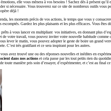
s émotions, elle vous mènera à vos besoins ! Sachez dès à présent qu’il e
 aider si nécessaire. Vous trouverez sur ce site de nombreux outils vous
opère déjà !
genda, les moments précis de vos actions, le temps que vous y consacrer
 escomptés. Gardez les plus plaisants et les plus efficaces. Vous êtes dé
e prêts à vous lancer en multipliant vos initiatives, en donnant plus d’
ajet de votre travail, vous pouvez inviter votre nouvelle habitude comm
us lever le matin, vous pouvez adopter le geste de boire un grand verr
e. C’est très gratifiant et ce sera inspirant pour les autres.
e vous avez trouvé une ou des réponses nouvelles et inédites en expéri
scient dans nos actions
et cela passe par les tout petits rien du quotidi
e toute manière pris soin d’essayer, d’expérimenter, et c’est au final ce 