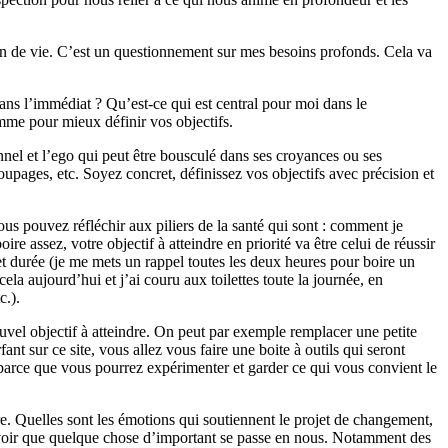
an de vie. C’est un questionnement sur mes besoins profonds. Cela va
dans l’immédiat ? Qu’est-ce qui est central pour moi dans le
amme pour mieux définir vos objectifs.
tionnel et l’ego qui peut être bousculé dans ses croyances ou ses
coupages, etc. Soyez concret, définissez vos objectifs avec précision et
us pouvez réfléchir aux piliers de la santé qui sont : comment je
e assez, votre objectif à atteindre en priorité va être celui de réussir
 et durée (je me mets un rappel toutes les deux heures pour boire un
ela aujourd’hui et j’ai couru aux toilettes toute la journée, en
c.).
el objectif à atteindre. On peut par exemple remplacer une petite
nt sur ce site, vous allez vous faire une boite à outils qui seront
e parce que vous pourrez expérimenter et garder ce qui vous convient le
re. Quelles sont les émotions qui soutiennent le projet de changement,
avoir que quelque chose d’important se passe en nous. Notamment des