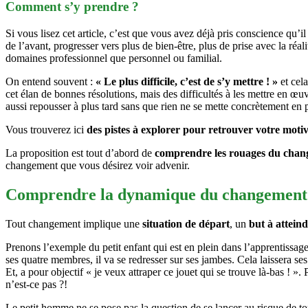
Comment s’y prendre ?
Si vous lisez cet article, c’est que vous avez déjà pris conscience qu’
de l’avant, progresser vers plus de bien-être, plus de prise avec la réa
domaines professionnel que personnel ou familial.
On entend souvent :
« Le plus difficile, c’est de s’y mettre ! »
et cel
cet élan de bonnes résolutions, mais des difficultés à les mettre en
aussi repousser à plus tard sans que rien ne se mette concrètement en p
Vous trouverez ici
des pistes à explorer pour retrouver votre motiva
La proposition est tout d’abord de
comprendre les rouages du cha
changement que vous désirez voir advenir.
Comprendre la dynamique du changement
Tout changement implique une
situation de départ
, un
but à attein
Prenons l’exemple du petit enfant qui est en plein dans l’apprentissag
ses quatre membres, il va se redresser sur ses jambes. Cela laissera ses 
Et, a pour objectif « je veux attraper ce jouet qui se trouve là-bas ! 
n’est-ce pas ?!
Le petit homme ne se pose pas la question de se lancer au risque de to