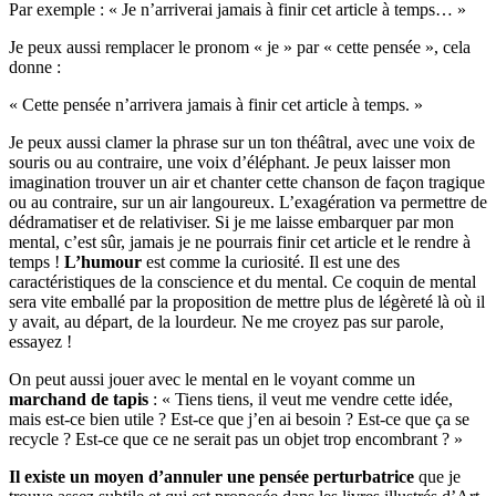
Par exemple : « Je n’arriverai jamais à finir cet article à temps… »
Je peux aussi remplacer le pronom « je » par « cette pensée », cela
donne :
« Cette pensée n’arrivera jamais à finir cet article à temps. »
Je peux aussi clamer la phrase sur un ton théâtral, avec une voix de
souris ou au contraire, une voix d’éléphant. Je peux laisser mon
imagination trouver un air et chanter cette chanson de façon tragique
ou au contraire, sur un air langoureux. L’exagération va permettre de
dédramatiser et de relativiser. Si je me laisse embarquer par mon
mental, c’est sûr, jamais je ne pourrais finir cet article et le rendre à
temps !
L’humour
est comme la curiosité. Il est une des
caractéristiques de la conscience et du mental. Ce coquin de mental
sera vite emballé par la proposition de mettre plus de légèreté là où il
y avait, au départ, de la lourdeur. Ne me croyez pas sur parole,
essayez !
On peut aussi jouer avec le mental en le voyant comme un
marchand de tapis
: « Tiens tiens, il veut me vendre cette idée,
mais est-ce bien utile ? Est-ce que j’en ai besoin ? Est-ce que ça se
recycle ? Est-ce que ce ne serait pas un objet trop encombrant ? »
Il existe un moyen d’annuler une pensée perturbatrice
que je