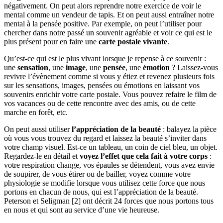
négativement. On peut alors reprendre notre exercice de voir le
mental comme un vendeur de tapis. Et on peut aussi entraîner notre
mental à la pensée positive. Par exemple, on peut l’utiliser pour
chercher dans notre passé un souvenir agréable et voir ce qui est le
plus présent pour en faire une
carte postale vivante
.
Qu’est-ce qui est le plus vivant lorsque je repense à ce souvenir :
une
sensation
, une
image
, une
pensée
, une
émotion
? Laissez-vous
revivre l’évènement comme si vous y étiez et revenez plusieurs fois
sur les sensations, images, pensées ou émotions en laissant vos
souvenirs enrichir votre carte postale. Vous pouvez refaire le film de
vos vacances ou de cette rencontre avec des amis, ou de cette
marche en forêt, etc.
On peut aussi utiliser
l’appréciation de la beauté
: balayez la pièce
où vous vous trouvez du regard et laissez la beauté s’inviter dans
votre champ visuel. Est-ce un tableau, un coin de ciel bleu, un objet.
Regardez-le en détail et
voyez l’effet que cela fait à votre corps
:
votre respiration change, vos épaules se détendent, vous avez envie
de soupirer, de vous étirer ou de bailler, voyez comme votre
physiologie se modifie lorsque vous utilisez cette force que nous
portons en chacun de nous, qui est l’appréciation de la beauté.
Peterson et Seligman [2] ont décrit 24 forces que nous portons tous
en nous et qui sont au service d’une vie heureuse.