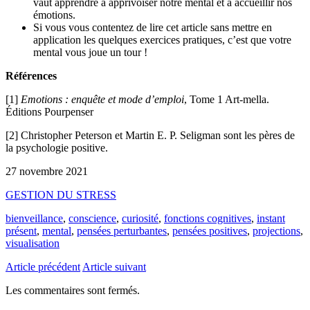
vaut apprendre à apprivoiser notre mental et à accueillir nos
émotions.
Si vous vous contentez de lire cet article sans mettre en
application les quelques exercices pratiques, c’est que votre
mental vous joue un tour !
Références
[1]
Emotions : enquête et mode d’emploi
, Tome 1 Art-mella.
Éditions Pourpenser
[2] Christopher Peterson et Martin E. P. Seligman sont les pères de
la psychologie positive.
27 novembre 2021
GESTION DU STRESS
bienveillance
,
conscience
,
curiosité
,
fonctions cognitives
,
instant
présent
,
mental
,
pensées perturbantes
,
pensées positives
,
projections
,
visualisation
Article précédent
Article suivant
Les commentaires sont fermés.