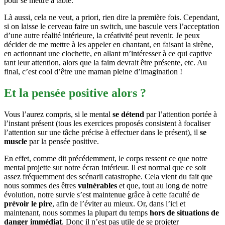
pour se mettre à table.
Là aussi, cela ne veut, a priori, rien dire la première fois. Cependant,
si on laisse le cerveau faire un switch, une bascule vers l’acceptation
d’une autre réalité intérieure, la créativité peut revenir. Je peux
décider de me mettre à les appeler en chantant, en faisant la sirène,
en actionnant une clochette, en allant m’intéresser à ce qui captive
tant leur attention, alors que la faim devrait être présente, etc. Au
final, c’est cool d’être une maman pleine d’imagination !
Et la pensée positive alors ?
Vous l’aurez compris, si le mental
se détend
par l’attention portée à
l’instant présent (tous les exercices proposés consistent à focaliser
l’attention sur une tâche précise à effectuer dans le présent), il
se
muscle
par la pensée positive.
En effet, comme dit précédemment, le corps ressent ce que notre
mental projette sur notre écran intérieur. Il est normal que ce soit
assez fréquemment des scénarii catastrophe. Cela vient du fait que
nous sommes des êtres
vulnérables
et que, tout au long de notre
évolution, notre survie s’est maintenue grâce à cette faculté de
prévoir le pire
, afin de l’éviter au mieux. Or, dans l’ici et
maintenant, nous sommes la plupart du temps
hors de situations de
danger immédiat
. Donc il n’est pas utile de se projeter