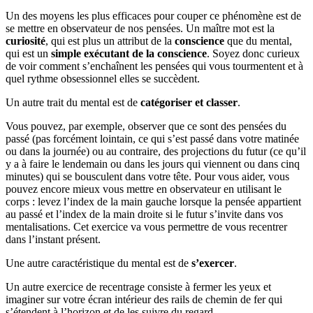
Un des moyens les plus efficaces pour couper ce phénomène est de
se mettre en observateur de nos pensées. Un maître mot est la
curiosité
, qui est plus un attribut de la
conscience
que du mental,
qui est un
simple exécutant de la conscience
. Soyez donc curieux
de voir comment s’enchaînent les pensées qui vous tourmentent et à
quel rythme obsessionnel elles se succèdent.
Un autre trait du mental est de
catégoriser et classer
.
Vous pouvez, par exemple, observer que ce sont des pensées du
passé (pas forcément lointain, ce qui s’est passé dans votre matinée
ou dans la journée) ou au contraire, des projections du futur (ce qu’il
y a à faire le lendemain ou dans les jours qui viennent ou dans cinq
minutes) qui se bousculent dans votre tête. Pour vous aider, vous
pouvez encore mieux vous mettre en observateur en utilisant le
corps : levez l’index de la main gauche lorsque la pensée appartient
au passé et l’index de la main droite si le futur s’invite dans vos
mentalisations. Cet exercice va vous permettre de vous recentrer
dans l’instant présent.
Une autre caractéristique du mental est de
s’exercer
.
Un autre exercice de recentrage consiste à fermer les yeux et
imaginer sur votre écran intérieur des rails de chemin de fer qui
s’étendent à l’horizon et de les suivre du regard.